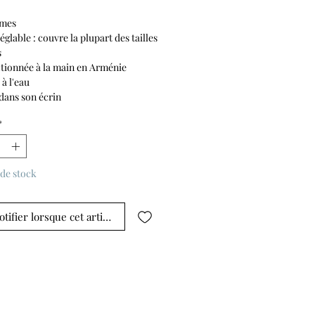
mmes
réglable : couvre la plupart des tailles
s
tionnée à la main en Arménie
 à l'eau
 dans son écrin
*
de stock
tifier lorsque cet article est disponible