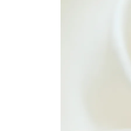
17,8
18
18,5
18,7
19