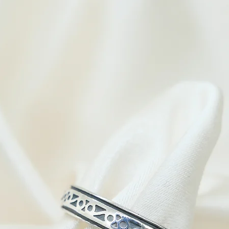
56
56
57
57
58
58
59
59
60
60