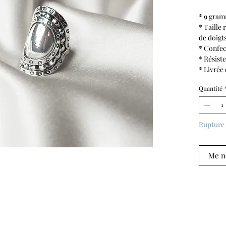
* 9 gra
* Taille 
de doigt
* Confec
* Résiste
* Livrée
Quantité
Rupture 
Me no