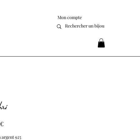
Mon compte
ri
Prix
 €
 argent 925