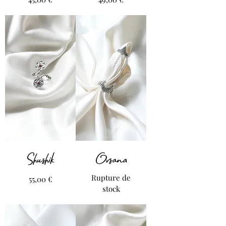
Shushik
Ovsana
Rupture de
Prix
55,00 €
stock