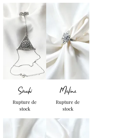
Siruhi
Meline
Rupture de
Rupture de
stock
stock