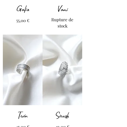
Galia
Vani
Rupture de
Prix
55,00 €
stock
Tevin
Sirush
Prix
Prix
45,00 €
49,00 €