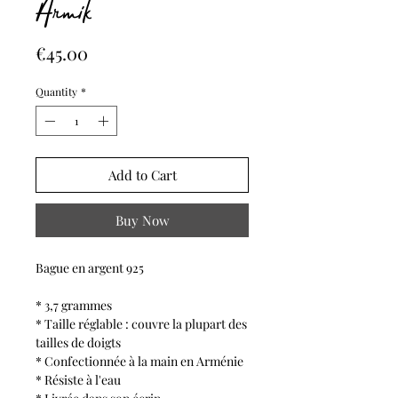
Armik
Price
€45.00
Quantity
*
Add to Cart
Buy Now
Bague en argent 925
* 3,7 grammes
* Taille réglable : couvre la plupart des
tailles de doigts
* Confectionnée à la main en Arménie
* Résiste à l'eau