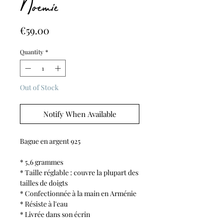
Noemie
Price
€59.00
Quantity
*
Out of Stock
Notify When Available
Bague en argent 925
* 5,6 grammes
* Taille réglable : couvre la plupart des
tailles de doigts
* Confectionnée à la main en Arménie
* Résiste à l'eau
* Livrée dans son écrin