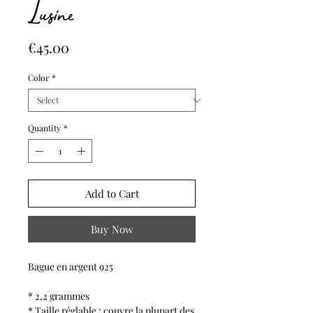
Lusine
Price
€45.00
Color
*
Quantity
*
Add to Cart
Buy Now
Bague en argent 925
* 2,2 grammes
* Taille réglable : couvre la plupart des