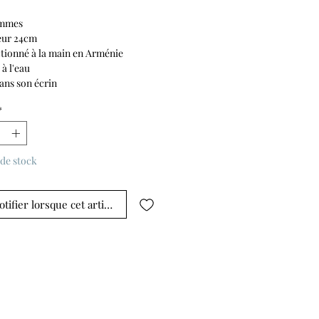
ammes
eur 24cm
tionné à la main en Arménie
 à l'eau
dans son écrin
*
de stock
tifier lorsque cet article est disponible