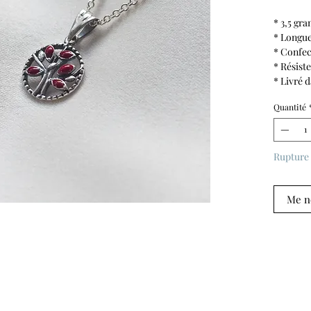
* 3,5 gr
* Longu
* Confec
* Résiste
* Livré 
Quantité
Rupture 
Me no