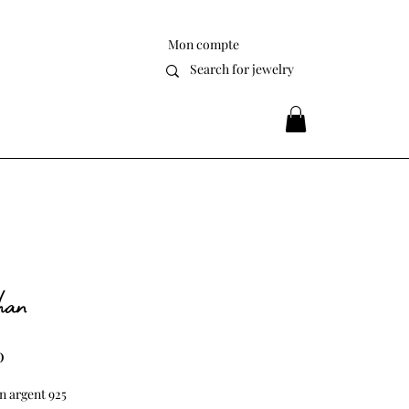
Mon compte
han
Price
0
en argent 925