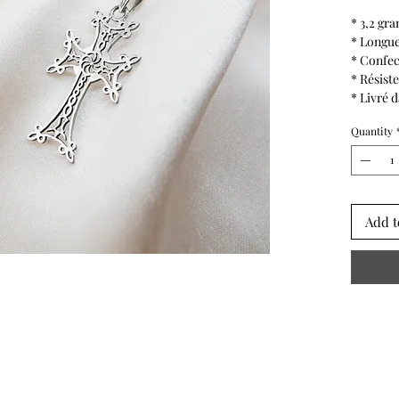
* 3,2 gr
* Longu
* Confec
* Résiste
* Livré 
Quantity
Add t