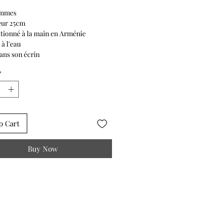
ammes
eur 25cm
tionné à la main en Arménie
 à l'eau
dans son écrin
*
o Cart
Buy Now