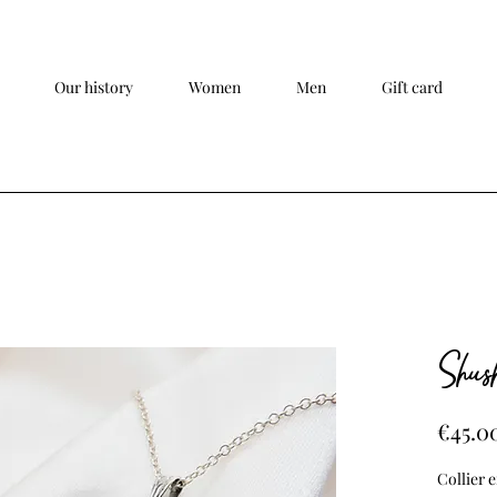
Our history
Women
Men
Gift card
Shus
€45.0
Collier 